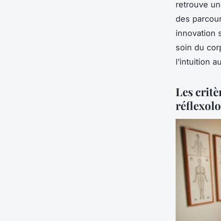
retrouve un
des parcour
innovation s
soin du cor
l’intuition 
Les crit
réflexolo