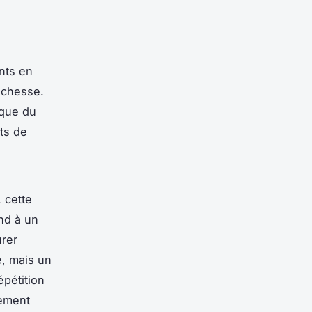
nts en
ichesse.
 que du
ts de
 cette
nd à un
urer
e, mais un
épétition
rement