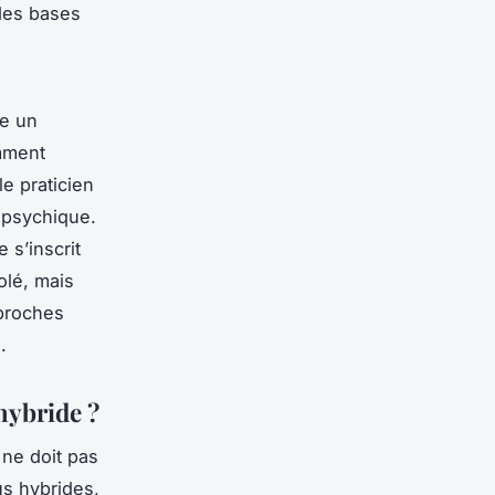
 des bases
me un
amment
le praticien
e psychique.
 s’inscrit
olé, mais
pproches
.
hybride ?
 ne doit pas
s hybrides,