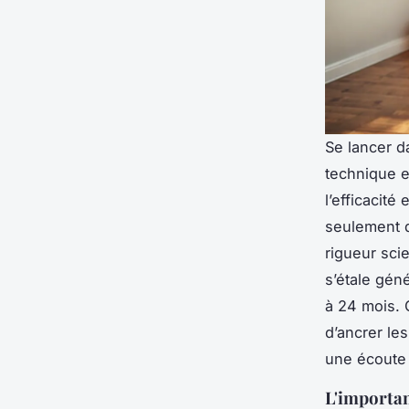
Se lancer d
technique e
l’efficacité
seulement d
rigueur sci
s’étale gén
à 24 mois. 
d’ancrer le
une écoute 
L'importan