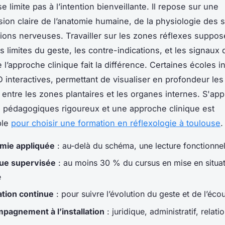
e limite pas à l’intention bienveillante. Il repose sur une
on claire de l’anatomie humaine, de la physiologie des 
tions nerveuses. Travailler sur les zones réflexes suppo
s limites du geste, les contre-indications, et les signaux d
e l’approche clinique fait la différence. Certaines écoles 
 interactives, permettant de visualiser en profondeur les
entre les zones plantaires et les organes internes. S'ap
s pédagogiques rigoureux et une approche clinique est
ble
pour choisir une formation en réflexologie à toulouse
.
mie appliquée
: au-delà du schéma, une lecture fonctionne
que supervisée
: au moins 30 % du cursus en mise en situa
e
ation continue
: pour suivre l’évolution du geste et de l’éco
pagnement à l’installation
: juridique, administratif, relati