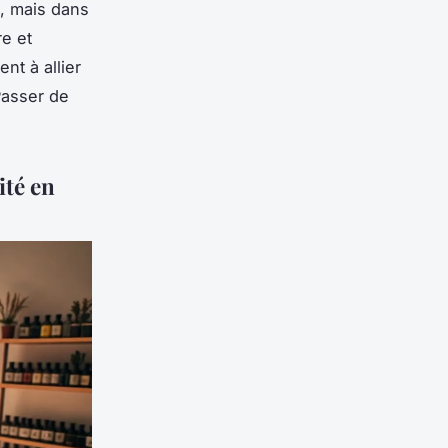
s, mais dans
re et
nt à allier
Passer de
ité en