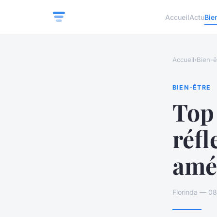
Accueil
Actu
Bie
Accueil
›
Bien-ê
BIEN-ÊTRE
Top
réfl
amél
Florinda — 08