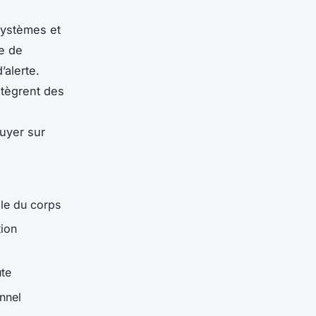
systèmes et
se de
’alerte.
intègrent des
puyer sur
lle du corps
tion
ute
onnel