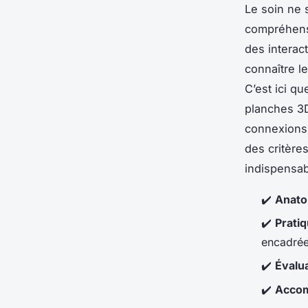
Le soin ne s
compréhensi
des interac
connaître le
C’est ici qu
planches 3D
connexions 
des critère
indispensa
✔️
Anato
✔️
Prati
encadré
✔️
Évalu
✔️
Accom