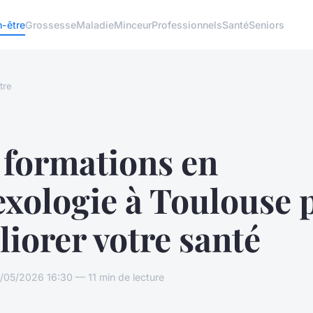
n-être
Grossesse
Maladie
Minceur
Professionnels
Santé
Seniors
tre
 formations en
exologie à Toulouse 
iorer votre santé
/05/2026 16:30 — 11 min de lecture