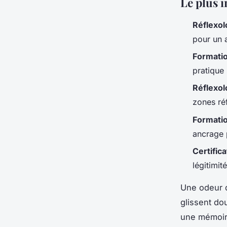
Le plus i
Réflexol
pour un 
Formatio
pratique
Réflexol
zones réf
Formatio
ancrage 
Certifica
légitimi
Une odeur d
glissent do
une mémoire