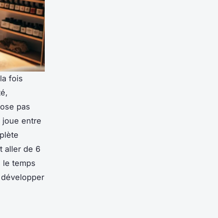
la fois
té,
mpose pas
 joue entre
plète
 aller de 6
e le temps
e développer