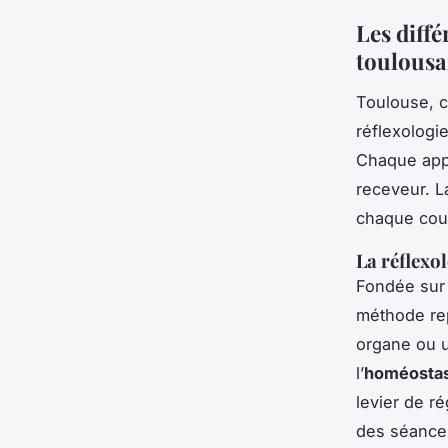
Les diff
toulousa
Toulouse, c
réflexologi
Chaque appr
receveur. L
chaque cour
La réflexol
Fondée sur 
méthode re
organe ou u
l’
homéostas
levier de ré
des séances