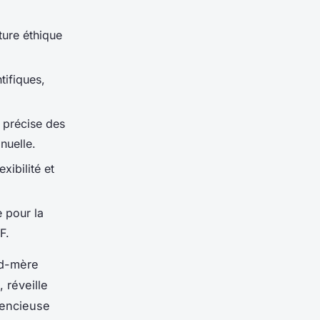
ture éthique
tifiques,
 précise des
nuelle.
xibilité et
e pour la
F.
nd-mère
 réveille
lencieuse